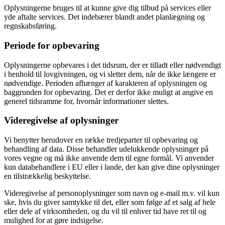
Oplysningerne bruges til at kunne give dig tilbud på services eller
yde aftalte services. Det indebærer blandt andet planlægning og
regnskabsføring.
Periode for opbevaring
Oplysningerne opbevares i det tidsrum, der er tilladt eller nødvendigt
i henhold til lovgivningen, og vi sletter dem, når de ikke længere er
nødvendige. Perioden afhænger af karakteren af oplysningen og
baggrunden for opbevaring. Det er derfor ikke muligt at angive en
generel tidsramme for, hvornår informationer slettes.
Videregivelse af oplysninger
Vi benytter herudover en række tredjeparter til opbevaring og
behandling af data. Disse behandler udelukkende oplysninger på
vores vegne og må ikke anvende dem til egne formål. Vi anvender
kun databehandlere i EU eller i lande, der kan give dine oplysninger
en tilstrækkelig beskyttelse.
Videregivelse af personoplysninger som navn og e-mail m.v. vil kun
ske, hvis du giver samtykke til det, eller som følge af et salg af hele
eller dele af virksomheden, og du vil til enhver tid have ret til og
mulighed for at gøre indsigelse.